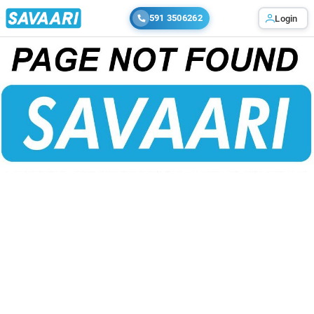
591 3506262
Login